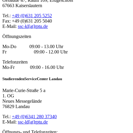
Gebäude 47, Raum 109, Erdgeschoss
67663 Kaiserslautern
Tel.:
+49 (0)631 205 5252
Fax: +49 (0)631 205 5040
E-Mail:
ssc-kl[at]rptu.de
Öffnungszeiten
Mo-Do 09:00 - 13.00 Uhr
Fr 09:00 - 12.00 Uhr
Telefonzeiten
Mo-Fr 09:00 - 16.00 Uhr
StudierendenServiceCenter Landau
Marie-Curie-Straße 5 a
1. OG
Neues Messegelände
76829 Landau
Tel.:
+49 (0)6341 280 37340
E-Mail:
ssc-ld[at]rptu.de
Öffnungs- und Telefonzeiten: