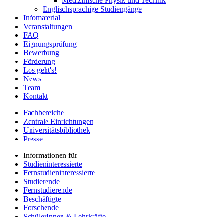
Medizinische Physik und Technik
Englischsprachige Studiengänge
Infomaterial
Veranstaltungen
FAQ
Eignungsprüfung
Bewerbung
Förderung
Los geht's!
News
Team
Kontakt
Fachbereiche
Zentrale Einrichtungen
Universitätsbibliothek
Presse
Informationen für
Studieninteressierte
Fernstudieninteressierte
Studierende
Fernstudierende
Beschäftigte
Forschende
SchülerInnen & Lehrkräfte