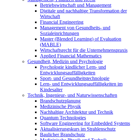
Betriebswirtschaft und Management
Digitale und nachhaltige Transformation der
Wirtschaft
Financial Engineering
Management von Gesundheits- und
Sozialeinrichtungen
Master (Blended Learning) of Evaluation
(MABLE)
Wirtschaftsrecht für die Unternehmenspraxis
Applied Financial Mathematics
Gesundheit, Medizin und Psychologie
Psychologie kindlicher Lern- und
Entwicklungsauffälligkeiten
Sport- und Gesundheitstechnologie
Lern- und Entwicklungsauffälligkeiten im
Kindesalter
Technik, Ingenieur- und Naturwissenschaften
Brandschutzplanung
Medizinische Physik
Nachhaltige Architektur und Technik
Quantum Technologies
Software Engineering for Embedded Systems
Aktualisierungskurs im Strahlenschutz
Baulicher Brandschutz