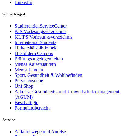
LinkedIn
Schnellzugriff
StudierendenServiceCenter
KIS Vorlesungsverzeichnis
KLIPS Vorlesungsverzeichnis
International Students
Universitätsbibliothek
IT auf dem Campus
Prüfungsangelegenheiten
Mensa Kaiserslautern
Mensa Landau
Sport, Gesundheit & Wohlbefinden
Personensuche
Uni-Shop
Arbeits-, Gesundheits- und Umweltschutzmanagement
(AGUM)
Beschäftigte
Formularübersicht
Service
Anfahrtswege und Anreise