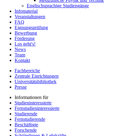
Medizinische Physik und Technik
Englischsprachige Studiengänge
Infomaterial
Veranstaltungen
FAQ
Eignungsprüfung
Bewerbung
Förderung
Los geht's!
News
Team
Kontakt
Fachbereiche
Zentrale Einrichtungen
Universitätsbibliothek
Presse
Informationen für
Studieninteressierte
Fernstudieninteressierte
Studierende
Fernstudierende
Beschäftigte
Forschende
SchülerInnen & Lehrkräfte