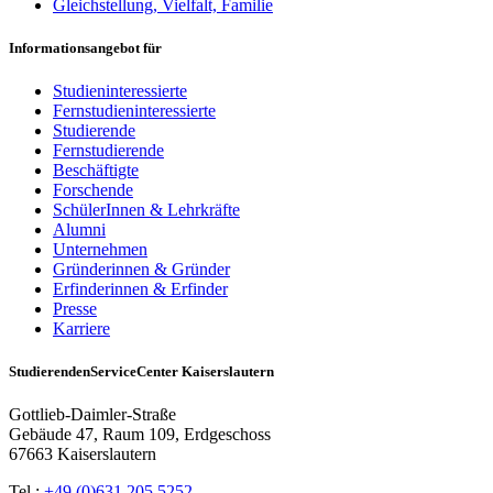
Gleichstellung, Vielfalt, Familie
Informationsangebot für
Studieninteressierte
Fernstudieninteressierte
Studierende
Fernstudierende
Beschäftigte
Forschende
SchülerInnen & Lehrkräfte
Alumni
Unternehmen
Gründerinnen & Gründer
Erfinderinnen & Erfinder
Presse
Karriere
StudierendenServiceCenter Kaiserslautern
Gottlieb-Daimler-Straße
Gebäude 47, Raum 109, Erdgeschoss
67663 Kaiserslautern
Tel.:
+49 (0)631 205 5252