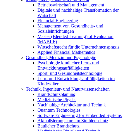
Betriebswirtschaft und Management
Digitale und nachhaltige Transformation der
Wirtschaft
Financial Engineering
Management von Gesundheits- und
Sozialeinrichtungen
Master (Blended Learning) of Evaluation
(MABLE)
Wirtschaftsrecht für die Unternehmenspraxis
Applied Financial Mathematics
Gesundheit, Medizin und Psychologie
Psychologie kindlicher Lern- und
Entwicklungsauffälligkeiten
Sport- und Gesundheitstechnologie
Lern- und Entwicklungsauffälligkeiten im
Kindesalter
Technik, Ingenieur- und Naturwissenschaften
Brandschutzplanung
Medizinische Physik
Nachhaltige Architektur und Technik
Quantum Technologies
Software Engineering for Embedded Systems
Aktualisierungskurs im Strahlenschutz
Baulicher Brandschutz