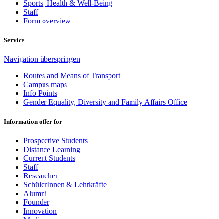
Sports, Health & Well-Being
Staff
Form overview
Service
Navigation überspringen
Routes and Means of Transport
Campus maps
Info Points
Gender Equality, Diversity and Family Affairs Office
Information offer for
Prospective Students
Distance Learning
Current Students
Staff
Researcher
SchülerInnen & Lehrkräfte
Alumni
Founder
Innovation