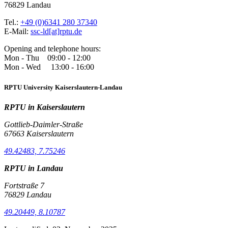
76829 Landau
Tel.:
+49 (0)6341 280 37340
E-Mail:
ssc-ld[at]rptu.de
Opening and telephone hours:
Mon - Thu 09:00 - 12:00
Mon - Wed 13:00 - 16:00
RPTU University Kaiserslautern-Landau
RPTU in Kaiserslautern
Gottlieb-Daimler-Straße
67663 Kaiserslautern
49.42483, 7.75246
RPTU in Landau
Fortstraße 7
76829 Landau
49.20449, 8.10787